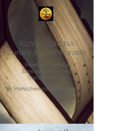
KUYAY LORENA
Zurück zu den Wurzeln
Mentale Stabilität
Bewusstseinsarbeit
Transformation
für Menschen mit Verantwortung