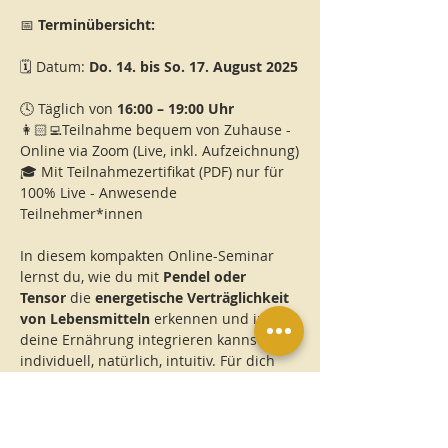
📅
 Terminübersicht:
🗓️ Datum: 
Do. 14. bis So. 17. August 2025
🕓 Täglich von 
16:00 – 19:00 Uhr
👩🏻‍💻Teilnahme bequem von Zuhause - 
Online via Zoom (Live, inkl. Aufzeichnung)
🎓 Mit Teilnahmezertifikat (PDF) nur für 
100% Live - Anwesende 
Teilnehmer*innen 
In diesem kompakten Online-Seminar 
lernst du, wie du mit 
Pendel oder 
Tensor
 die 
energetische Verträglichkeit 
von Lebensmitteln
 erkennen und in 
deine Ernährung integrieren kannst – 
individuell, natürlich, intuitiv. Für dich 
selbst, deine Familie oder in deiner 
Praxis. Das Seminar vermittelt dir 
fundiertes Wissen, praktische Übungen 
und intuitive Methoden zur 