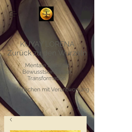
KUYAY LORENA
Zurück zu den Wurzeln
Mentale Stabilität
Bewusstseinsarbeit
Transformation
für Menschen mit Verantwortung