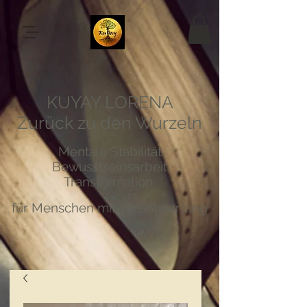
KUYAY LORENA
Zurück zu den Wurzeln
Mentale Stabilität
Bewusstseinsarbeit
Transformation
für Menschen mit Verantwortung