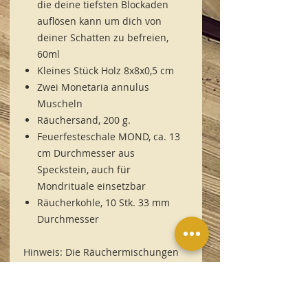
die deine tiefsten Blockaden
auflösen kann um dich von
deiner Schatten zu befreien,
60ml
Kleines Stück Holz 8x8x0,5 cm
Zwei Monetaria annulus
Muscheln
Räuchersand, 200 g.
Feuerfesteschale MOND, ca. 13
cm Durchmesser aus
Speckstein, auch für
Mondrituale einsetzbar
Räucherkohle, 10 Stk. 33 mm
Durchmesser
Hinweis: Die Räuchermischungen
wurden direkt von Lorena selbst
hergestellt. Sie sind schamanisch
nach Themen aktiviert.