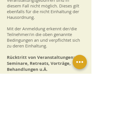
diesem Fall nicht möglich. Dieses gilt
ebenfalls für die nicht Einhaltung der
Hausordnung.
Mit der Anmeldung erkennt der/die
Teilnehmer/in die oben genannte
Bedingungen an und verpflichtet sich
zu deren Einhaltung.
Rücktritt von Veranstaltungen:
Seminare, Retreats, Vorträge,
Behandlungen u.Ä.
Achtung! Die Gebühren von
Drittanbietern werden immer
abgezogen.
Vom Moment der verbindlichen
Buchung an, bis 4 Wochen vor
Veranstaltungsbeginn wird bei Rücktritt
eine Bearbeitungsgebühr von 10 % der
gesamten Kosten fällig. Innerhalb der
Schamanenausbildung gelten die