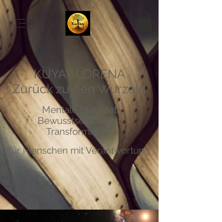
KUYAY LORENA
Zurück zu den Wurzeln
Mentale Stabilität
Bewusstseinsarbeit
Transformation
für Menschen mit Verantwortung