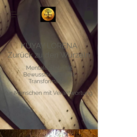
KUYAY LORENA
Zurück zu den Wurzeln
Mentale Stabilität
Bewusstseinsarbeit
Transformation
für Menschen mit Verantwortung