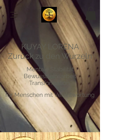
KUYAY LORENA
Zurück zu den Wurzeln
Mentale Stabilität
Bewusstseinsarbeit
Transformation
für Menschen mit Verantwortung