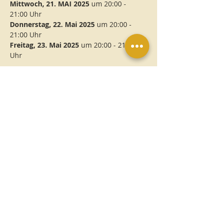
Mittwoch, 21. MAI 2025
 um 20:00 - 
21:00 Uhr
Donnerstag, 22. Mai 2025 
um 20:00 - 
21:00 Uhr
Freitag, 23. Mai 2025
 um 20:00 - 21:00 
Uhr
Zur
Vorbereitung:
Druck dir bitte die 
TRISKELE
 aus 
unserem Shop aus oder erwerbe 
eine 
TRISKELE
 bei uns.
Erwerbe das 
SYMBOL DER 
DANKBARKEIT
 bei uns im Shop.
Weiterlesen >