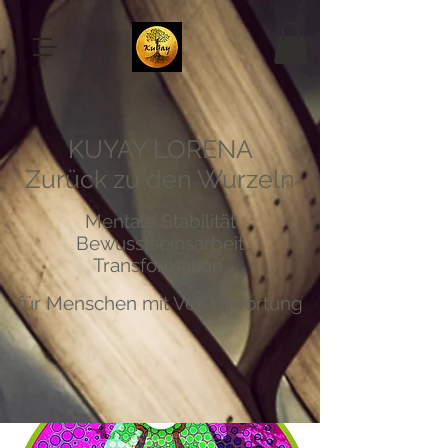
KUYAY LORENA
Zurück zu den Wurzeln
Mentale Stabilität
Bewusstseinsarbeit
Transformation
für Menschen mit Verantwortung