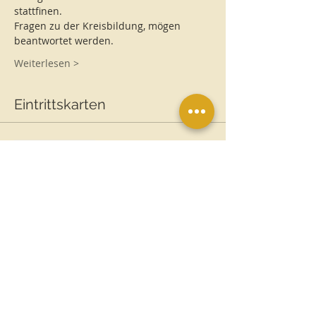
stattfinen. 
Fragen zu der Kreisbildung, mögen 
beantwortet werden. 
Weiterlesen >
Eintrittskarten
Verkauf beendet
Tickettyp
ERDHÜTERINNEN TREFFEN
Mehr Infos
Preis
0,00 €