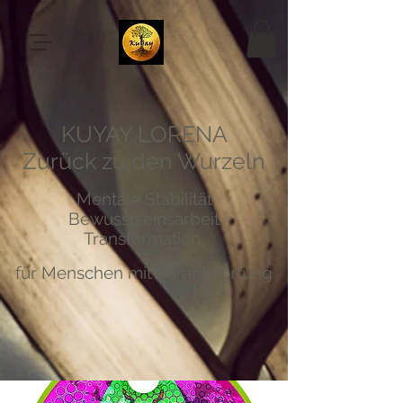
KUYAY LORENA
Zurück zu den Wurzeln
Mentale Stabilität
Bewusstseinsarbeit
Transformation
für Menschen mit Verantwortung