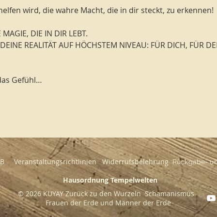
elfen wird, die wahre Macht, die in dir steckt, zu erkennen! 
MAGIE, DIE IN DIR LEBT. 
DEINE REALITÄT AUF HÖCHSTEM NIVEAU: FÜR DICH, FÜR DE
 das Gefühl…
GB
Veranstaltungsrichtlinien
Widerrufsbelehrung
Rückgabe- und
Hausordnung Tempelwelten
© 2026 KUYAY Zurück zu den Wurzeln Schamanismus
Frauen der Erde und Männer der Erde