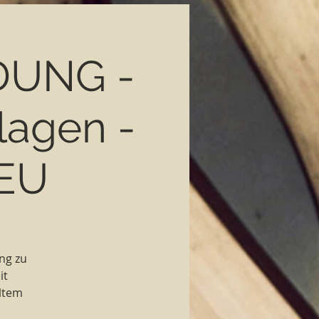
DUNG -
lagen -
EU
ang zu
it
altem