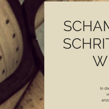
SCHAM
SCHRIT
W
In di
v
anzu