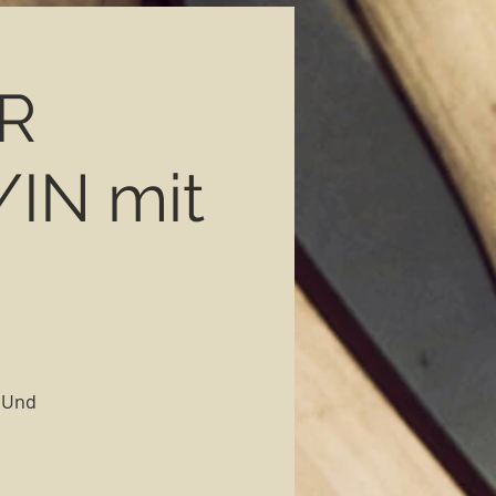
R
IN mit
? Und