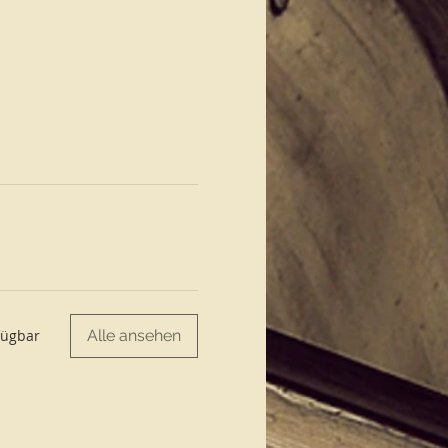
)?
Pflanzen).
irmen, Wohnungen u.s.w.
egleiten.
Alle ansehen
fügbar
Kontakt zu uns auf. Bei
tze werden weitervermittelt