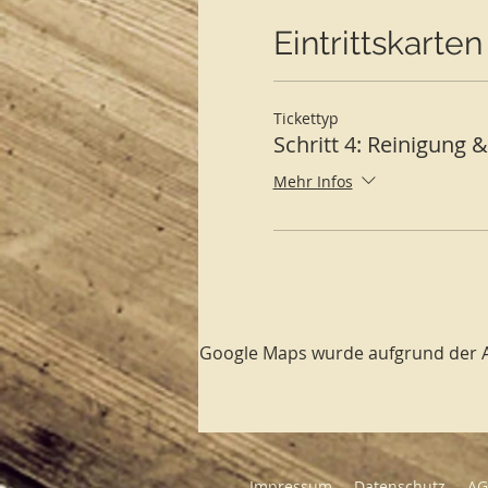
!!! Gebucht werden kann je
Eintrittskarten
Übersicht Übernachtung
Übernachtung im Meh
Tickettyp
eigenes Zelt: 20,- € 
Schritt 4: Reinigung 
eigenes Wohnmobil: 2
eigene Übernachtung
Mehr Infos
Tagespauschale
Diese Kosten verstehen si
Handtücher können für 10
Wenn du im Tempelhaus üb
Auf Wunsch kann die Bettw
Google Maps wurde aufgrund der Ana
Selbstverpflegung:
Nutze
Bitte beachte unsere Ve
Startseite und bei der K
https://www.kuyayloren
Impressum
Datenschutz
A