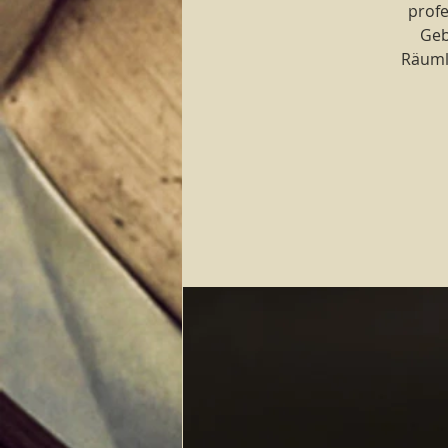
profe
Geb
Räuml