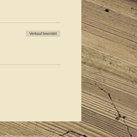
,- €
Verkauf beendet
e!
esen auf unserer
 Erstattungsrichtlinie
-Online-