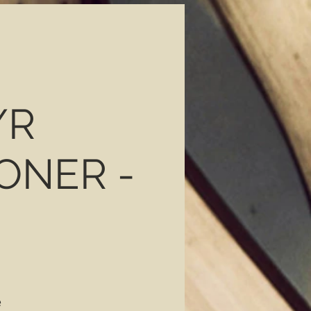
/R
ONER -
e