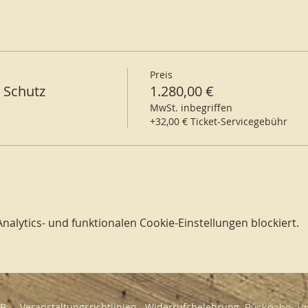
weils nur ein Schlafplatz nicht das ganze Zimmer !!!
skosten
rbettzimmer: 50,- € pro Nacht, plus Tagespauschale von 25
Preis
pro Nacht, plus Tagespauschale von 25,- €
& Schutz
1.280,00 €
0,- € pro Nacht, plus Tagespauschale von 25,- €
smöglichkeit: Tagespauschale von 25,- €
MwSt. inbegriffen
+32,00 € Ticket-Servicegebühr
ch für die Nutzung unserer Tempelwelten.
,- € ausgeliehen werden.
ernachtest, bring dir gern deine eigene Bettwäsche mit.
äsche für 25,- € ausgeliehen werden.
lytics- und funktionalen Cookie-Einstellungen blockiert.
 unsere Seminarküche und koche gemeinsam in der Grupp
ranstaltungsrichtlinien, diese kannst du nochmal nachl
aufabwicklung dieser Veranstaltung:
a.com/veranstaltungsrichtlinien
GB
Veranstaltungsrichtlinien
Widerrufsbelehrung
Rückgabe- und