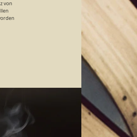
tz von
llen
worden