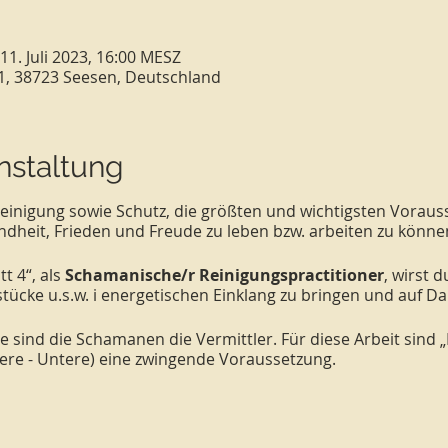
 11. Juli 2023, 16:00 MESZ
1, 38723 Seesen, Deutschland
nstaltung
 Reinigung sowie Schutz, die größten und wichtigsten Vorau
dheit, Frieden und Freude zu leben bzw. arbeiten zu könne
t 4“, als
Schamanische/r Reinigungspractitioner
, wirst d
ücke u.s.w. i energetischen Einklang zu bringen und auf Da
sind die Schamanen die Vermittler. Für diese Arbeit sind „
tlere - Untere) eine zwingende Voraussetzung.
tz: Die Elemente des dauerhaften Heilens.