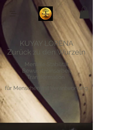
KUYAY LORENA
Zurück zu den Wurzeln
Mentale Stabilität
Bewusstseinsarbeit
Transformation
für Menschen mit Verantwortung