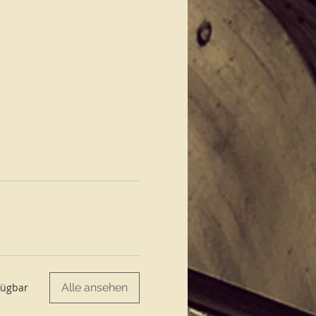
MPINA WASI und
nd folge den Hinweisen in
ereinbarung. Diese bitte
Alle ansehen
fügbar