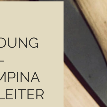
DUNG
-
MPINA
LEITER