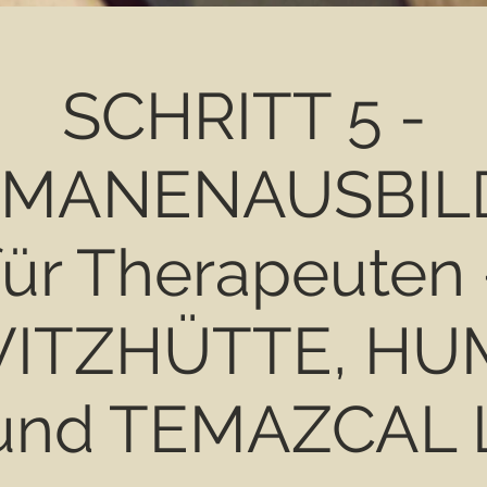
SCHRITT 5 -
AMANENAUSBIL
für Therapeuten 
ITZHÜTTE, HU
und TEMAZCAL 