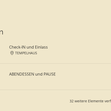
n
das Gebet
Check-IN und Einlass
TEMPELHAUS
hluss, erhälst du ein Zertifikat als SCHWITZHÜTTE, HU
ABENDESSEN und PAUSE
ndpreis: 1.280,- € + WIX-Servicegebühr: 32,- €)
 Ausbildung werden die 32,- € gespart.)
notwendig ist, bitte wähle im Bezahlvorgang - Vorkasse - aus u
 findet ihr auch einen Link für den Download der Ratenzahlungsv
32 weitere Elemente ver
r Post zurücksenden.