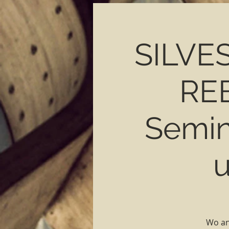
SILVE
RE
Semin
Wo an