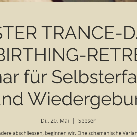
STER TRANCE-
BIRTHING-RETR
ar für Selbsterf
und Wiedergebur
Di., 20. Mai
  |  
Seesen
dere abschliessen, beginnen wir. Eine schamanische Varian