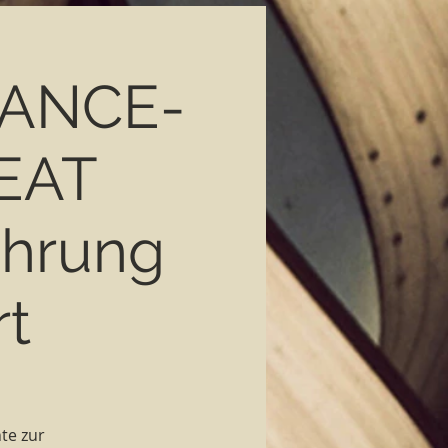
DANCE-
EAT
ahrung
t
te zur