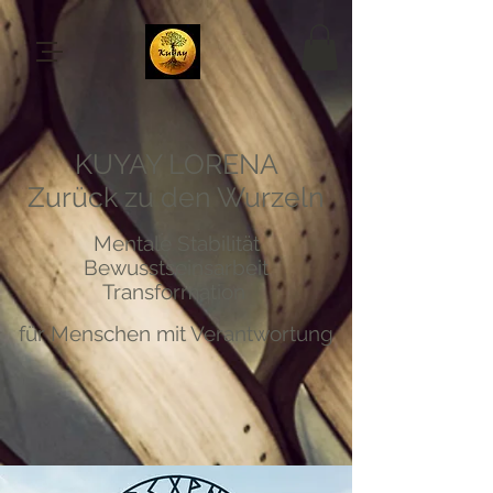
KUYAY LORENA
Zurück zu den Wurzeln
Mentale Stabilität
Bewusstseinsarbeit
Transformation
für Menschen mit Verantwortung