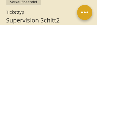
Verkauf beendet
Tickettyp
Supervision Schitt2
Mehr Infos
Preis
15,00 €
MwSt.
+0,38 € Ticket-
inbegriffen
Servicegebühr
Impressum
Datenschutz
AGB
Veranstaltungsrichtlinien
Widerrufsbelehrung
Rückgabe- und
Erstattungsrichtlinie
-Online-Shop-