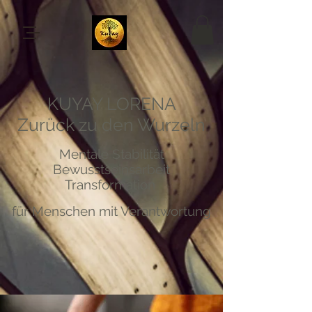
KUYAY LORENA
Zurück zu den Wurzeln
Mentale Stabilität
Bewusstseinsarbeit
Transformation
für Menschen mit Verantwortung