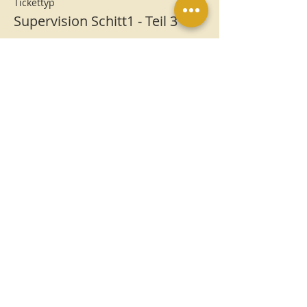
Tickettyp
Supervision Schitt1 - Teil 3
Mehr Infos
Preis
12,00 €
MwSt.
+0,30 € Ticket-
inbegriffen
Servicegebühr
Impressum
Datenschutz
AGB
Veranstaltungsrichtlinien
Widerrufsbelehrung
Rückgabe- und
Erstattungsrichtlinie
-Online-Shop-
Hausordnung Tempelwelten