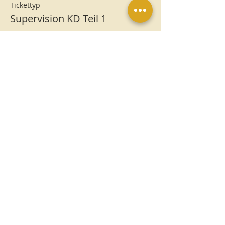
Tickettyp
Supervision KD Teil 1
Mehr Infos
Preis
50,00 €
MwSt.
+1,25 € Ticket-
inbegriffen
Servicegebühr
Impressum
Datenschutz
AGB
Veranstaltungsrichtlinien
Widerrufsbelehrung
Rückgabe- und
Erstattungsrichtlinie
-Online-Shop-
Hausordnung Tempelwelten