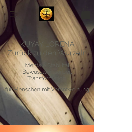
KUYAY LORENA
Zurück zu den Wurzeln
Mentale Stabilität
Bewusstseinsarbeit
Transformation
für Menschen mit Verantwortung