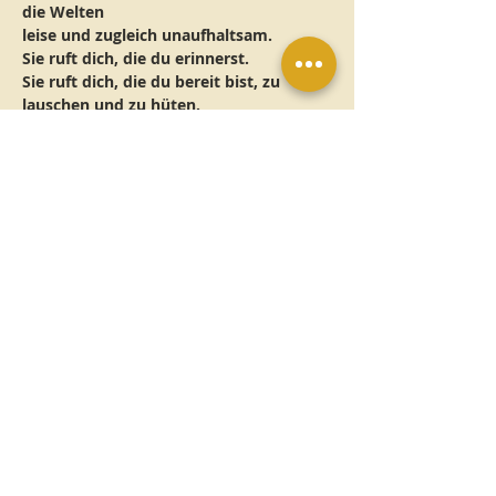
die Welten 
leise und zugleich unaufhaltsam.
Sie ruft dich, die du erinnerst.
Sie ruft dich, die du bereit bist, zu 
lauschen und zu hüten.
Drei Tage vor dem Neumond öffnen 
sich die Tore zum Tempel der Mondin
Weiterlesen >
Impressum
Datenschutz
AGB
Veranstaltungsrichtlinien
Widerrufsbelehrung
Rückgabe- und