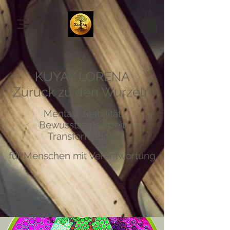
KUYAY LORENA
Zurück zu den Wurzeln
Mentale Stabilität
Bewusstseinsarbeit
Transformation
für Menschen mit Verantwortung