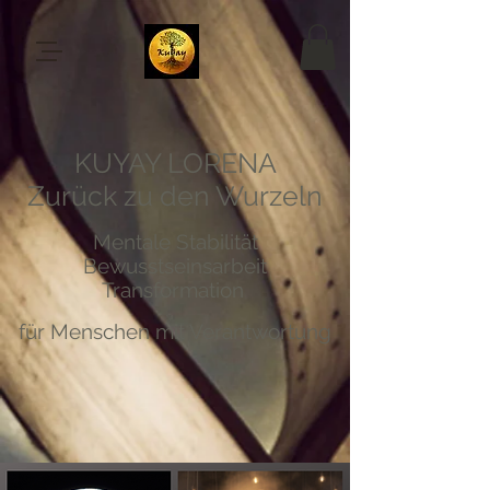
KUYAY LORENA
Zurück zu den Wurzeln
Mentale Stabilität
Bewusstseinsarbeit
Transformation
für Menschen mit Verantwortung