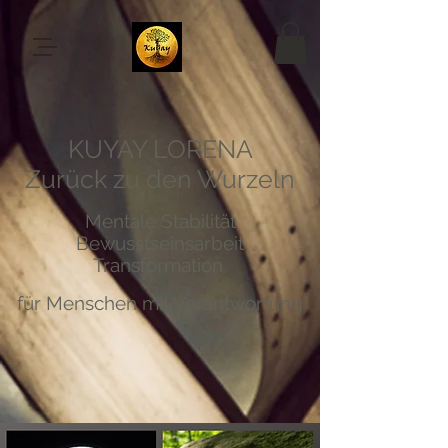
KUYAY LORENA
Zurück zu den Wurzeln
Mentale Stabilität
Bewusstseinsarbeit
Transformation
für Menschen mit Verantwortung