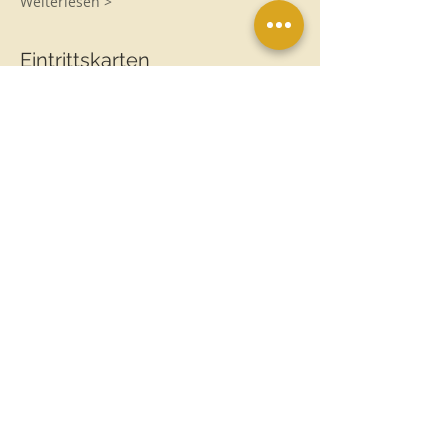
Weiterlesen >
Eintrittskarten
Verkauf beendet
Tickettyp
SCHAMAN.
TIERKOMMUNIKATOR/IN
Preis
1.330,00 €
MwSt.
+33,25 € Ticket-
inbegriffen
Servicegebühr