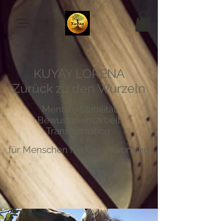
KUYAY LORENA
Zurück zu den Wurzeln
Mentale Stabilität
Bewusstseinsarbeit
Transformation
für Menschen mit Verantwortung