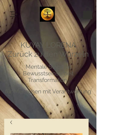
KUYAY LORENA
Zurück zu den Wurzeln
Mentale Stabilität
Bewusstseinsarbeit
Transformation
für Menschen mit Verantwortung