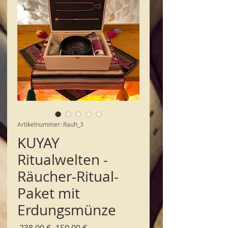
Artikelnummer: Rauh_3
KUYAY
Ritualwelten -
Räucher-Ritual-
Paket mit
Erdungsmünze
Standardpreis
Sale-
 238,00 € 
150,00 €