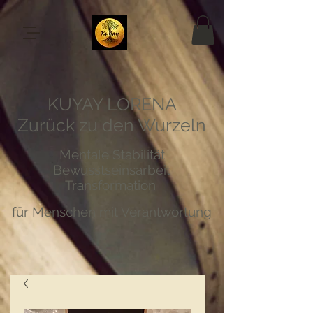
KUYAY LORENA
Zurück zu den Wurzeln
Mentale Stabilität
Bewusstseinsarbeit
Transformation
für Menschen mit Verantwortung