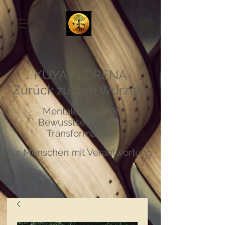
KUYAY LORENA
Zurück zu den Wurzeln
Mentale Stabilität
Bewusstseinsarbeit
Transformation
für Menschen mit Verantwortung