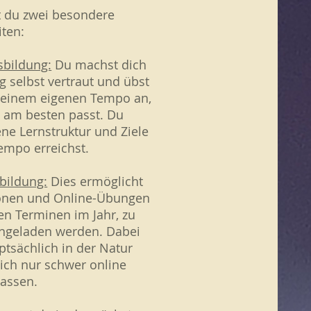
t du zwei besondere
iten:
sbildung:
Du machst dich
g selbst vertraut und übst
deinem eigenen Tempo an,
ag am besten passt. Du
ene Lernstruktur und Ziele
empo erreichst.
bildung:
Dies ermöglicht
ionen und Online-Übungen
en Terminen im Jahr, zu
ingeladen werden. Dabei
ptsächlich in der Natur
ich nur schwer online
lassen.