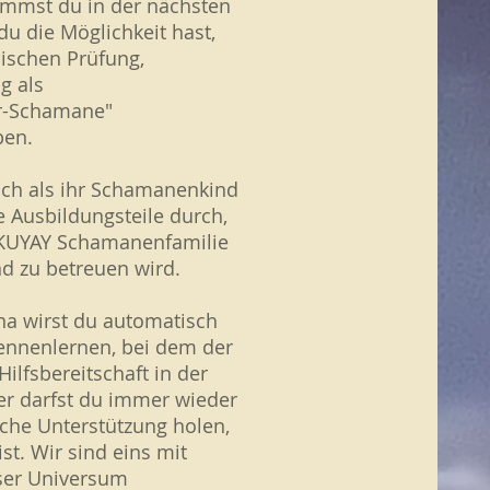
ommst du in der nächsten
 du die Möglichkeit hast,
ischen Prüfung,
g als
Ur-Schamane"
ben.
dich als ihr Schamanenkind
le Ausbildungsteile durch,
 KUYAY Schamanenfamilie
und zu betreuen wird.
a wirst du automatisch
ennenlernen, bei dem der
ilfsbereitschaft in der
er darfst du immer wieder
liche Unterstützung holen,
ist. Wir sind eins mit
ser Universum