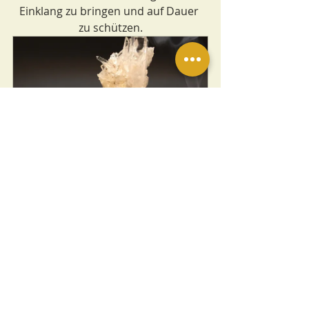
Einklang zu bringen und auf Dauer 
zu schützen.
SCHAMANISCHER 
REINIGUNGSPRACTICIONER 
m. Zertifikat - Basics
Kuyay - 
6. Juni 2022, 16:00 
Zurück zu 
– 12. Juni 2022, 
den 
16:00 MESZ
Wurzeln
Jetzt anmelden
Wir freuen uns auf DICH!
dein TEAM KUYAY