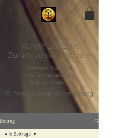
KUYAY LORENA
Zurück zu den Wurzeln
Mentale Stabilität
Bewusstseinsarbeit
Transformation
für Menschen mit Verantwortung
Beitrag
Alle Beiträge