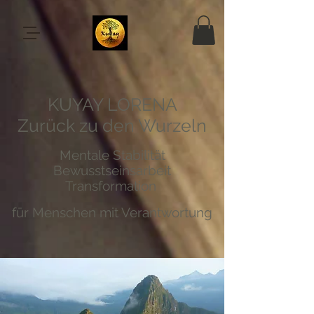
KUYAY LORENA
Zurück zu den Wurzeln
Mentale Stabilität
Bewusstseinsarbeit
Transformation
für Menschen mit Verantwortung