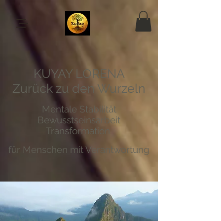
KUYAY LORENA
Zurück zu den Wurzeln
Mentale Stabilität
Bewusstseinsarbeit
Transformation
für Menschen mit Verantwortung