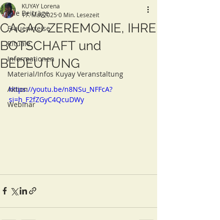
KUYAY Lorena
Alle Beiträge
17. Mai 2025
0 Min. Lesezeit
CACAO ZEREMONIE, IHRE
Frauenkreise
BOTSCHAFT und
Rituale
Informationen
BEDEUTUNG
Material/Infos Kuyay Veranstaltung
Aktion
https://youtu.be/n8NSu_NFFcA?
si=h_F2fZGyC4QcuDWy
Webinar