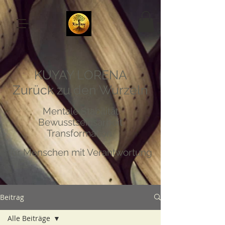
KUYAY LORENA
Zurück zu den Wurzeln
Mentale Stabilität
Bewusstseinsarbeit
Transformation
für Menschen mit Verantwortung
Beitrag
Alle Beiträge