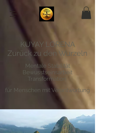
KUYAY LORENA
Zurück zu den Wurzeln
Mentale Stabilität
Bewusstseinsarbeit
Transformation
für Menschen mit Verantwortung