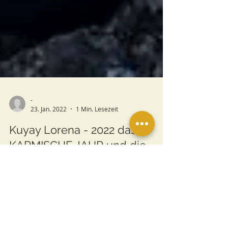
-
23. Jan. 2022
1 Min. Lesezeit
Kuyay Lorena - 2022 das
KARMISCHE JAHR und die
KOLLEKTIVE JAHRESREISE:
KARMIC DISSOLUTION©
Es fehlt nicht mehr viel. Dieses Jahr, ist das
karmische Jahr zur Auferstehung und