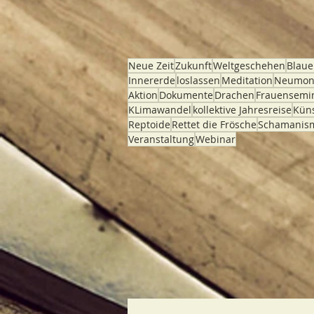
Neue Zeit
Zukunft
Weltgeschehen
Blau
Innererde
loslassen
Meditation
Neumo
Aktion
Dokumente
Drachen
Frauensemi
KLimawandel
kollektive Jahresreise
Küns
Reptoide
Rettet die Frösche
Schamanis
Veranstaltung
Webinar