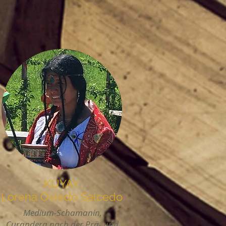
KUYAY
Lorena Oviedo Salcedo
Medium-Schamanin,
Curandera nach der Prä- und