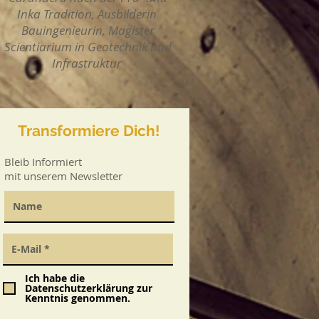
Inka Tradition,
Ausbilderin
Bauingenieurin, Magister
Scientiarium in Geotechnik und
Infrastruktur
Transformiere Dich!
Bleib Informiert
mit unserem Newsletter
Ich habe die
Datenschutzerklärung zur
Kenntnis genommen.