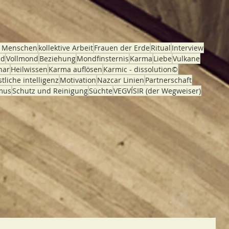
e Menschen
kollektive Arbeit
Frauen der Erde
Ritual
Interview
nd
Vollmond
Beziehung
Mondfinsternis
Karma
Liebe
Vulkane
nar
Heilwissen
Karma auflösen
Karmic - dissolution©
tliche intelligenz
Motivation
Nazcar Linien
Partnerschaft
mus
Schutz und Reinigung
Süchte
VEGVÍSIR (der Wegweiser)