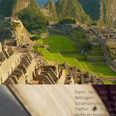
Es ist D
der diese W
"Wir sind ein 
wenn ich mich s
unterstütze ic
- Bist Du bereit di
Dann lass dich In
Beiträgen über be
Schamanismus, Pro
Treffen der Frauen
weiteren spannend