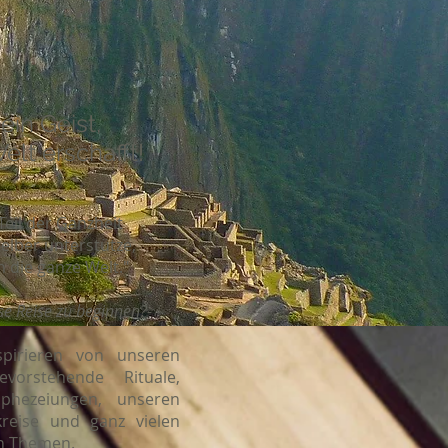
ein Geist,
elt erschafft!
Teil der Ganzheit
elber unterstütze,
h die ganze Welt."
ese Reise zu beginnen?-
spirieren von unseren
vorstehende Rituale,
phezeiungen, unseren
kreise und ganz vielen
en Themen.